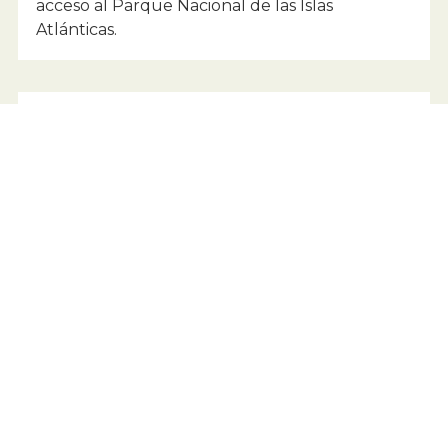
acceso al Parque Nacional de las Islas
Atlánticas.
Santiago de Compostela
Famosa como el final del Camino de Santiago,
alberga la catedral del apóstol Santiago y un
casco antiguo Patrimonio de la Humanidad.
Sanxenxo y O Grove
Conocidos por sus playas y vida nocturna,
Sanxenxo es la capital turística de las Rías
Baixas, y O Grove es famoso por su Festival del
Marisco.